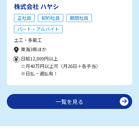
株式会社 ハヤシ
正社員
契約社員
期間社員
パート・アルバイト
土工・多能工
東海3県ほか
日給12,000円以上
☆月40万円以上可（月26日＋各手当）
※日払・週払有！
一覧を見る