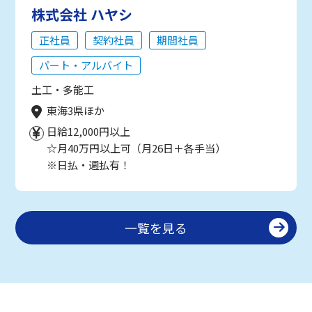
株式会社 ハヤシ
正社員
契約社員
期間社員
パート・アルバイト
土工・多能工
東海3県ほか
日給12,000円以上
☆月40万円以上可（月26日＋各手当）
※日払・週払有！
一覧を見る