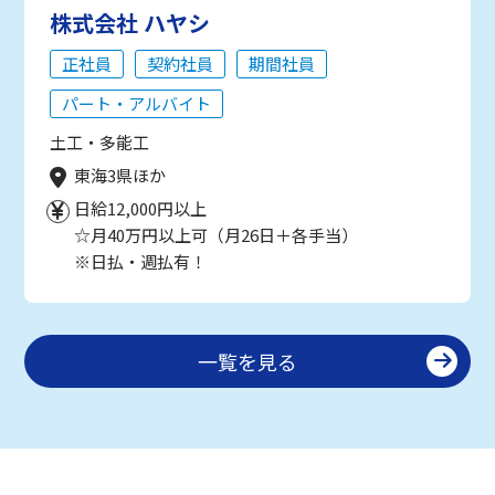
株式会社 ハヤシ
正社員
契約社員
期間社員
パート・アルバイト
土工・多能工
東海3県ほか
日給12,000円以上
☆月40万円以上可（月26日＋各手当）
※日払・週払有！
一覧を見る