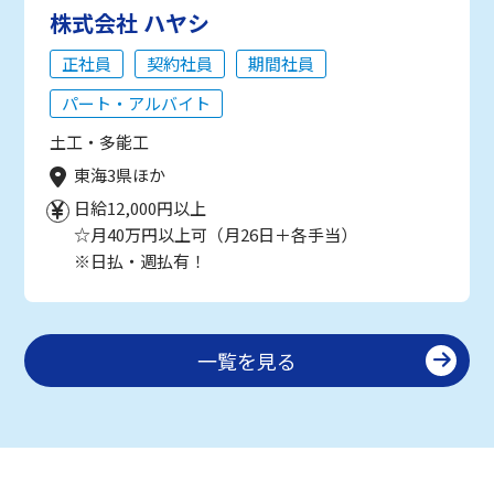
株式会社 ハヤシ
正社員
契約社員
期間社員
パート・アルバイト
土工・多能工
東海3県ほか
日給12,000円以上
☆月40万円以上可（月26日＋各手当）
※日払・週払有！
一覧を見る