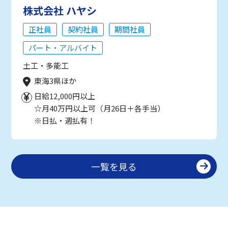
株式会社 ハヤシ
正社員
契約社員
期間社員
パート・アルバイト
土工・多能工
東海3県ほか
日給12,000円以上
☆月40万円以上可（月26日＋各手当）
※日払・週払有！
一覧を見る