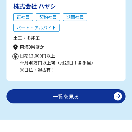
株式会社 ハヤシ
正社員
契約社員
期間社員
パート・アルバイト
土工・多能工
東海3県ほか
日給12,000円以上
☆月40万円以上可（月26日＋各手当）
※日払・週払有！
一覧を見る