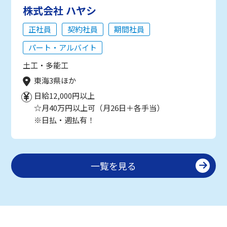
株式会社 ハヤシ
正社員
契約社員
期間社員
パート・アルバイト
土工・多能工
東海3県ほか
日給12,000円以上
☆月40万円以上可（月26日＋各手当）
※日払・週払有！
一覧を見る