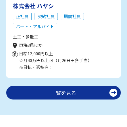
株式会社 ハヤシ
正社員
契約社員
期間社員
パート・アルバイト
土工・多能工
東海3県ほか
日給12,000円以上
☆月40万円以上可（月26日＋各手当）
※日払・週払有！
一覧を見る