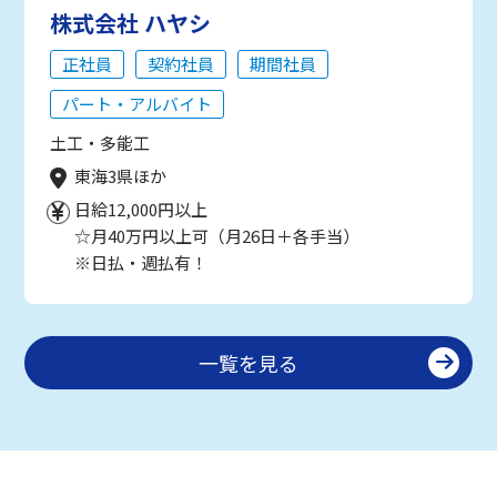
株式会社 ハヤシ
正社員
契約社員
期間社員
パート・アルバイト
土工・多能工
東海3県ほか
日給12,000円以上
☆月40万円以上可（月26日＋各手当）
※日払・週払有！
一覧を見る