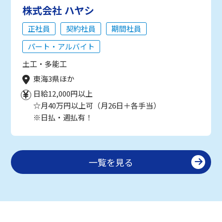
株式会社 ハヤシ
正社員
契約社員
期間社員
パート・アルバイト
土工・多能工
東海3県ほか
日給12,000円以上
☆月40万円以上可（月26日＋各手当）
※日払・週払有！
一覧を見る