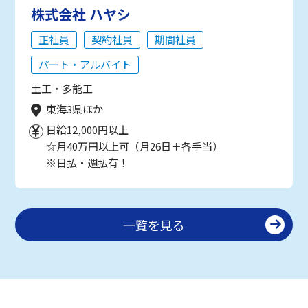
株式会社 ハヤシ
正社員
契約社員
期間社員
パート・アルバイト
土工・多能工
東海3県ほか
日給12,000円以上
☆月40万円以上可（月26日＋各手当）
※日払・週払有！
一覧を見る