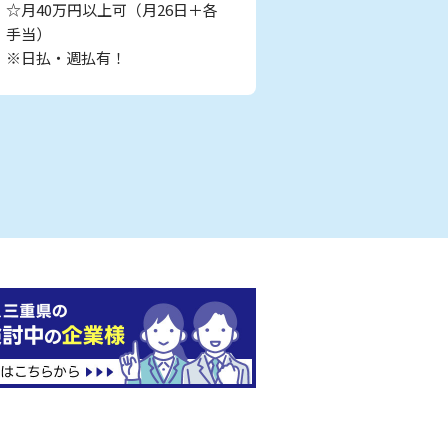
☆月40万円以上可（月26日＋各
手当）
※日払・週払有！