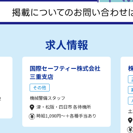
求人情報
国際セーフティー株式会社
三重支店
その他
機械警備スタッフ
2
津・松阪・四日市 各待機所
土
時給1,090円～＋各種手当あり