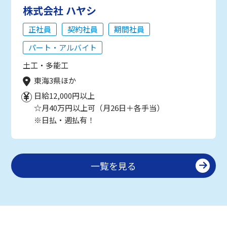
株式会社 ハヤシ
正社員
契約社員
期間社員
パート・アルバイト
土工・多能工
東海3県ほか
日給12,000円以上
☆月40万円以上可（月26日＋各手当）
※日払・週払有！
一覧を見る