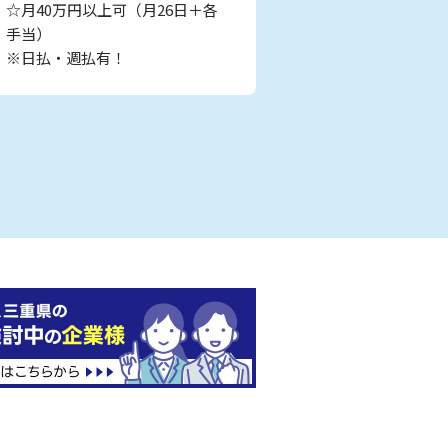
☆月40万円以上可（月26日＋各
手当）
※日払・週払有！