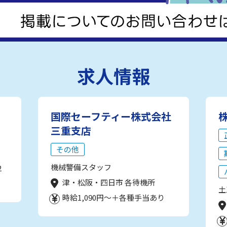
求人情報
国際セーフティー株式会社
三重支店
その他
機械警備スタッフ
2
津・松阪・四日市 各待機所
土
時給1,090円～＋各種手当あり