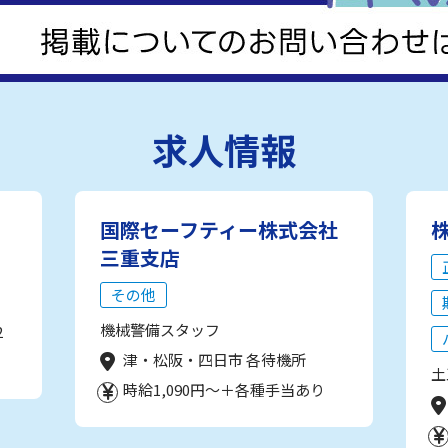
求人情報
国際セーフティー株式会社
三重支店
その他
機械警備スタッフ
2
津・松阪・四日市 各待機所
土
時給1,090円～＋各種手当あり