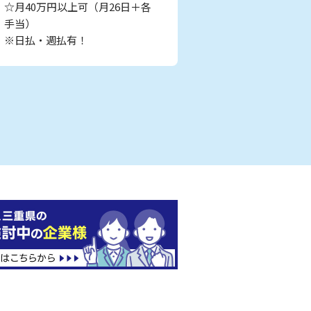
☆月40万円以上可（月26日＋各
手当）
※日払・週払有！