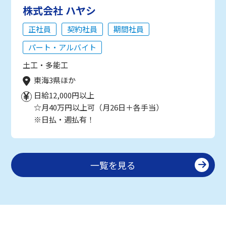
株式会社 ハヤシ
正社員
契約社員
期間社員
パート・アルバイト
土工・多能工
東海3県ほか
日給12,000円以上
☆月40万円以上可（月26日＋各手当）
※日払・週払有！
一覧を見る