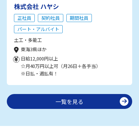
株式会社 ハヤシ
正社員
契約社員
期間社員
パート・アルバイト
土工・多能工
東海3県ほか
日給12,000円以上
☆月40万円以上可（月26日＋各手当）
※日払・週払有！
一覧を見る