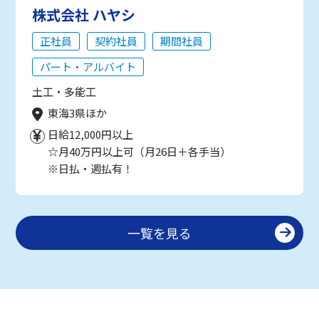
株式会社 ハヤシ
正社員
契約社員
期間社員
パート・アルバイト
土工・多能工
東海3県ほか
日給12,000円以上
☆月40万円以上可（月26日＋各手当）
※日払・週払有！
一覧を見る