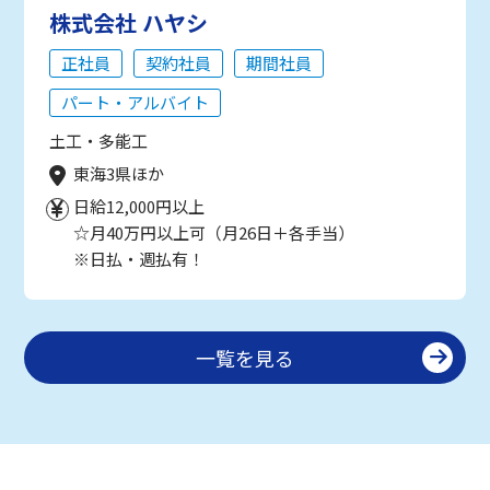
株式会社 ハヤシ
正社員
契約社員
期間社員
パート・アルバイト
土工・多能工
東海3県ほか
日給12,000円以上
☆月40万円以上可（月26日＋各手当）
※日払・週払有！
一覧を見る