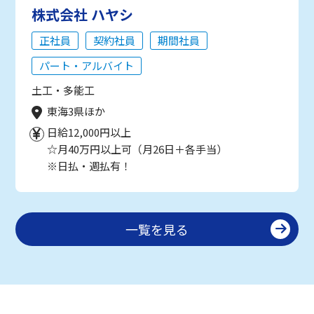
株式会社 ハヤシ
正社員
契約社員
期間社員
パート・アルバイト
土工・多能工
東海3県ほか
日給12,000円以上
☆月40万円以上可（月26日＋各手当）
※日払・週払有！
一覧を見る