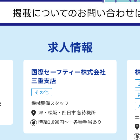
求人情報
国際セーフティー株式会社
三重支店
その他
機械警備スタッフ
2
津・松阪・四日市 各待機所
土
時給1,090円～＋各種手当あり