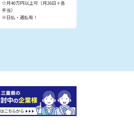
☆月40万円以上可（月26日＋各
手当）
※日払・週払有！