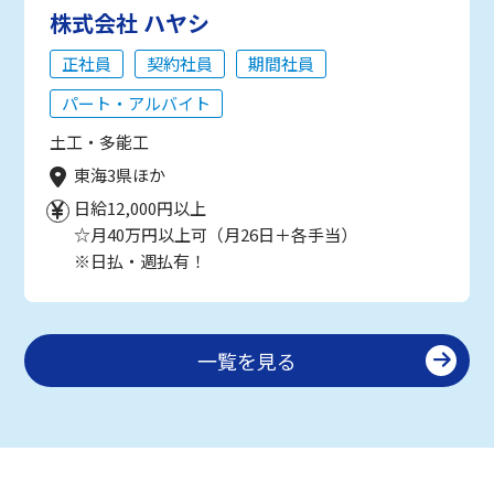
株式会社 ハヤシ
正社員
契約社員
期間社員
パート・アルバイト
土工・多能工
東海3県ほか
日給12,000円以上
☆月40万円以上可（月26日＋各手当）
※日払・週払有！
一覧を見る