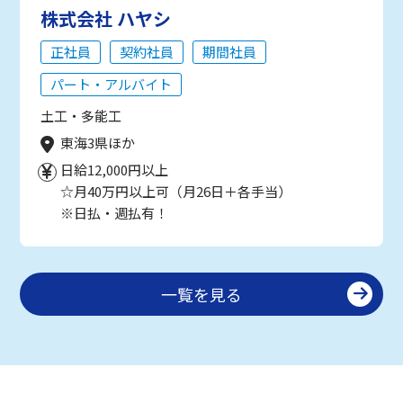
株式会社 ハヤシ
正社員
契約社員
期間社員
パート・アルバイト
土工・多能工
東海3県ほか
日給12,000円以上
☆月40万円以上可（月26日＋各手当）
※日払・週払有！
一覧を見る