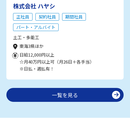
株式会社 ハヤシ
正社員
契約社員
期間社員
パート・アルバイト
土工・多能工
東海3県ほか
日給12,000円以上
☆月40万円以上可（月26日＋各手当）
※日払・週払有！
一覧を見る