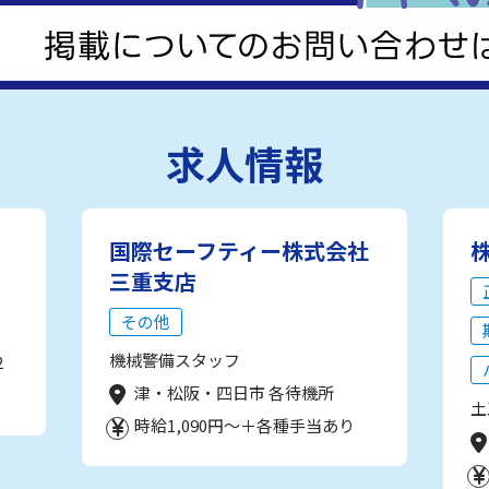
求人情報
国際セーフティー株式会社
三重支店
その他
機械警備スタッフ
2
津・松阪・四日市 各待機所
土
時給1,090円～＋各種手当あり