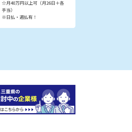
☆月40万円以上可（月26日＋各
手当）
※日払・週払有！