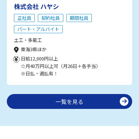
株式会社 ハヤシ
正社員
契約社員
期間社員
パート・アルバイト
土工・多能工
東海3県ほか
日給12,000円以上
☆月40万円以上可（月26日＋各手当）
※日払・週払有！
一覧を見る