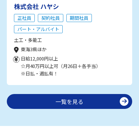
株式会社 ハヤシ
正社員
契約社員
期間社員
パート・アルバイト
土工・多能工
東海3県ほか
日給12,000円以上
☆月40万円以上可（月26日＋各手当）
※日払・週払有！
一覧を見る