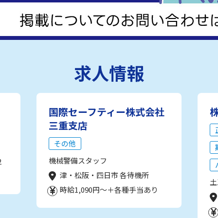
求人情報
国際セーフティー株式会社
三重支店
その他
機械警備スタッフ
2
津・松阪・四日市 各待機所
土
時給1,090円～＋各種手当あり