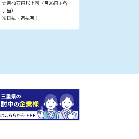
☆月40万円以上可（月26日＋各
手当）
※日払・週払有！