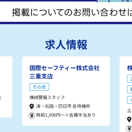
求人情報
国際セーフティー株式会社
三重支店
その他
機械警備スタッフ
2
津・松阪・四日市 各待機所
土
時給1,090円～＋各種手当あり