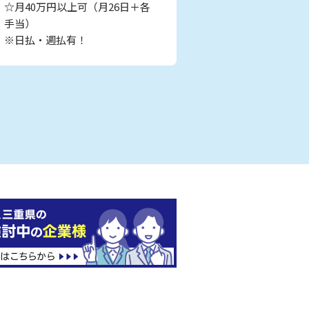
☆月40万円以上可（月26日＋各
手当）
※日払・週払有！