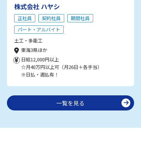
株式会社 ハヤシ
正社員
契約社員
期間社員
パート・アルバイト
土工・多能工
東海3県ほか
日給12,000円以上
☆月40万円以上可（月26日＋各手当）
※日払・週払有！
一覧を見る