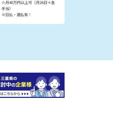
☆月40万円以上可（月26日＋各
手当）
※日払・週払有！