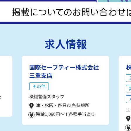
求人情報
国際セーフティー株式会社
三重支店
その他
機械警備スタッフ
2
津・松阪・四日市 各待機所
土
時給1,090円～＋各種手当あり