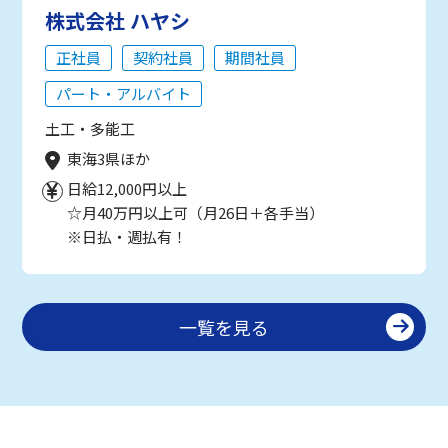
株式会社 ハヤシ
正社員
契約社員
期間社員
パート・アルバイト
土工・多能工
東海3県ほか
日給12,000円以上
☆月40万円以上可（月26日＋各手当）
※日払・週払有！
一覧を見る