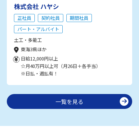
株式会社 ハヤシ
正社員
契約社員
期間社員
パート・アルバイト
土工・多能工
東海3県ほか
日給12,000円以上
☆月40万円以上可（月26日＋各手当）
※日払・週払有！
一覧を見る